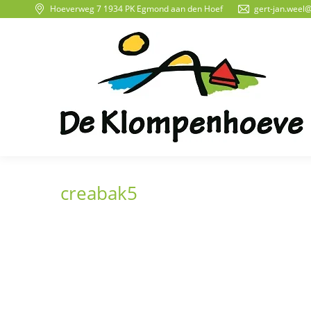
Hoeverweg 7 1934 PK Egmond aan den Hoef
gert-jan.weel
creabak5