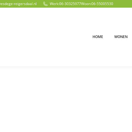
@esdege-reigersdaal.nl
Werk:
06-30325977
Woon:
06-55005530
HOME
WONEN