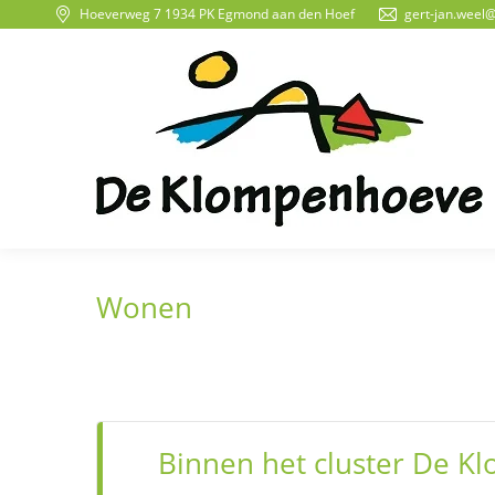
Hoeverweg 7 1934 PK Egmond aan den Hoef
gert-jan.weel
Wonen
Binnen het cluster De K