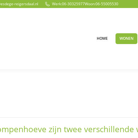
@esdege-reigersdaal.nl
Werk:
06-30325977
Woon:
06-55005530
HOME
WONEN
lompenhoeve zijn twee verschillend