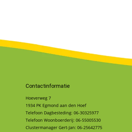
Contactinformatie
Hoeverweg 7
1934 PK Egmond aan den Hoef
Telefoon Dagbesteding: 06-30325977
Telefoon Woonboerderij: 06-55005530
Clustermanager Gert-Jan: 06-25642775