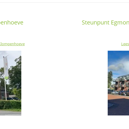
penhoeve
Steunpunt Egmond
 Klompenhoeve
Lees