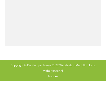
Copyright © De Klompenhoeve 2022 Webdesign: Marjolijn Floris,
walterjonker.nl
bottom