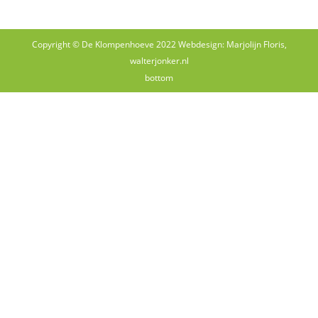
Copyright © De Klompenhoeve 2022 Webdesign: Marjolijn Floris,
walterjonker.nl
bottom