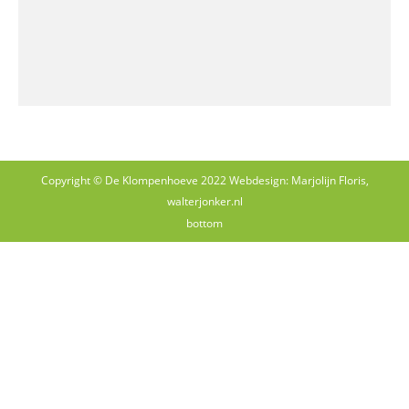
Copyright © De Klompenhoeve 2022 Webdesign: Marjolijn Floris,
walterjonker.nl
bottom