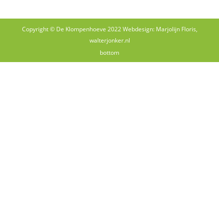
Copyright © De Klompenhoeve 2022 Webdesign: Marjolijn Floris,
walterjonker.nl
bottom