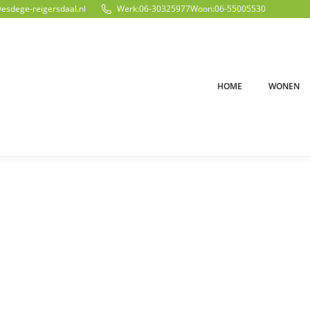
@esdege-reigersdaal.nl
Werk:
06-30325977
Woon:
06-55005530
HOME
WONEN