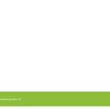
,
walterjonker.nl