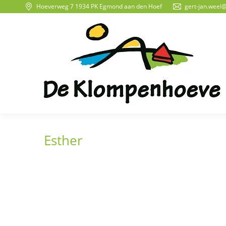
Hoeverweg 7 1934 PK Egmond aan den Hoef
gert-jan.weel
Esther