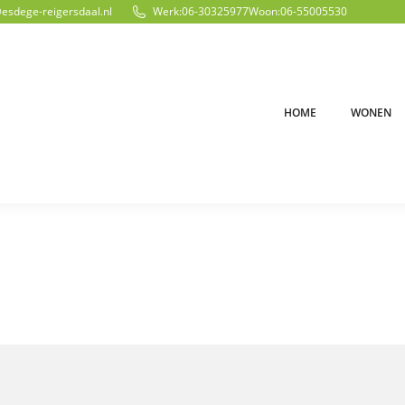
@esdege-reigersdaal.nl
Werk:
06-30325977
Woon:
06-55005530
HOME
WONEN