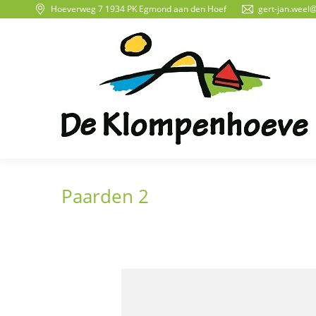
Hoeverweg 7 1934 PK Egmond aan den Hoef
gert-jan.weel
Paarden 2