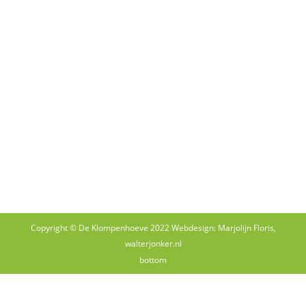
Copyright © De Klompenhoeve 2022 Webdesign: Marjolijn Floris,
walterjonker.nl
bottom