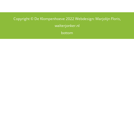
Copyright © De Klompenhoeve 2022 Webdesign: Marjolijn Floris,
walterjonker.nl
bottom