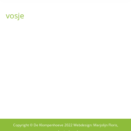
vosje
Copyright © De Klompenhoeve 2022 Webdesign: Marjolijn Floris,