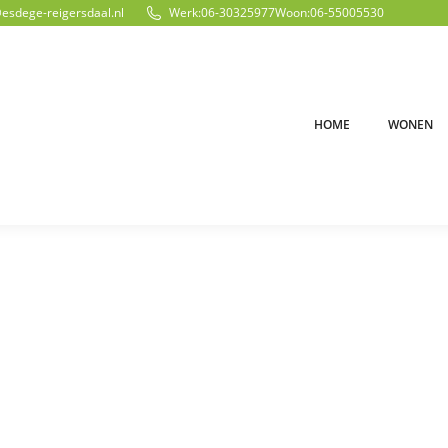
@esdege-reigersdaal.nl
Werk:
06-30325977
Woon:
06-55005530
HOME
WONEN