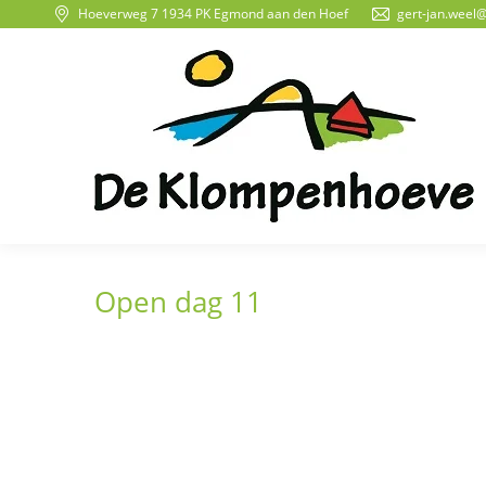
Hoeverweg 7 1934 PK Egmond aan den Hoef
gert-jan.weel
Open dag 11