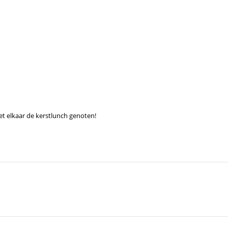
 elkaar de kerstlunch genoten!
Next
post: