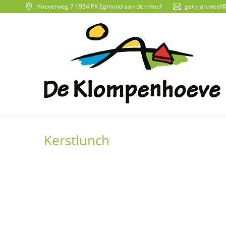
Hoeverweg 7 1934 PK Egmond aan den Hoef
gert-jan.weel
Kerstlunch