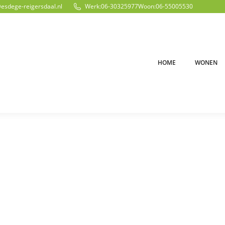
@esdege-reigersdaal.nl
Werk:
06-30325977
Woon:
06-55005530
HOME
WONEN