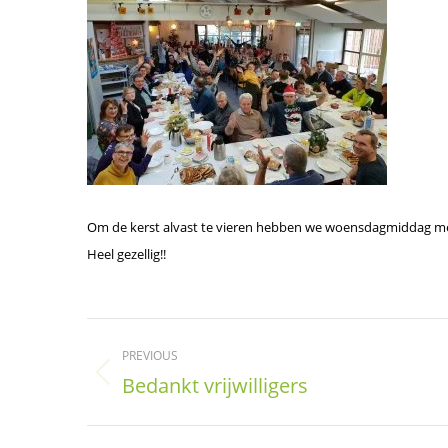
Om de kerst alvast te vieren hebben we woensdagmiddag met
Heel gezellig!!
Post
PREVIOUS
navigation
Bedankt vrijwilligers
Previous
post: