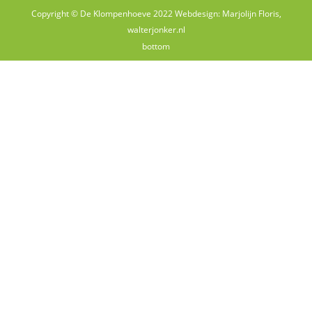
Copyright © De Klompenhoeve 2022 Webdesign: Marjolijn Floris,
walterjonker.nl
bottom